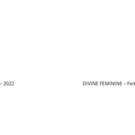
Tauche ein in die Magie vergangnener Divine-Feminine-Kreise.
– 2022
DIVINE FEMININE – Fem