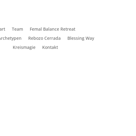
art
Team
Femal Balance Retreat
Archetypen
Rebozo Cerrada
Blessing Way
Kreismagie
Kontakt